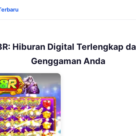
Terbaru
R: Hiburan Digital Terlengkap d
Genggaman Anda