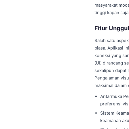
masyarakat mode
tinggi kapan saja
Fitur Unggu
Salah satu aspek
biasa. Aplikasi 
koneksi yang san
(UI) dirancang s
sekalipun dapat 
Pengalaman visua
maksimal dalam 
Antarmuka Pen
preferensi vi
Sistem Keaman
keamanan aku