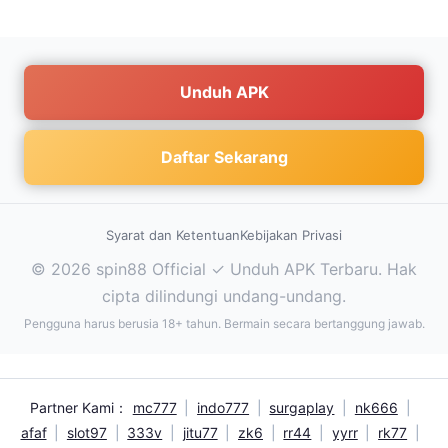
Unduh APK
Daftar Sekarang
Syarat dan Ketentuan
Kebijakan Privasi
© 2026 spin88 Official ✓ Unduh APK Terbaru. Hak
cipta dilindungi undang-undang.
Pengguna harus berusia 18+ tahun. Bermain secara bertanggung jawab.
Partner Kami：
mc777
|
indo777
|
surgaplay
|
nk666
|
afaf
|
slot97
|
333v
|
jitu77
|
zk6
|
rr44
|
yyrr
|
rk77
|