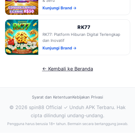
& Seru
Kunjungi Brand →
RK77
RK77: Platform Hiburan Digital Terlengkap
dan Inovatif
Kunjungi Brand →
← Kembali ke Beranda
Syarat dan Ketentuan
Kebijakan Privasi
© 2026 spin88 Official ✓ Unduh APK Terbaru. Hak
cipta dilindungi undang-undang.
Pengguna harus berusia 18+ tahun. Bermain secara bertanggung jawab.