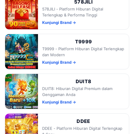
578JILI
578JILI - Platform Hiburan Digital
Terlengkap & Performa Tinggi
Kunjungi Brand →
T9999
T9999 - Platform Hiburan Digital Terlengkap
dan Modern
Kunjungi Brand →
DUIT8
DUIT8: Hiburan Digital Premium dalam
Genggaman Anda
Kunjungi Brand →
DDEE
DDEE - Platform Hiburan Digital Terlengkap