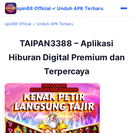
spin88 Official ✓ Unduh APK Terbaru
spin88 Official ✓ Unduh APK Terbaru
TAIPAN3388 – Aplikasi
Hiburan Digital Premium dan
Terpercaya