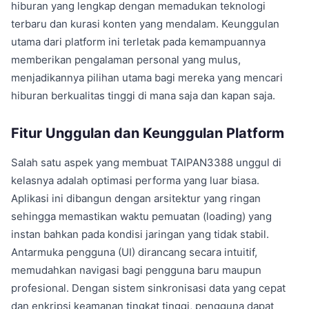
hiburan yang lengkap dengan memadukan teknologi
terbaru dan kurasi konten yang mendalam. Keunggulan
utama dari platform ini terletak pada kemampuannya
memberikan pengalaman personal yang mulus,
menjadikannya pilihan utama bagi mereka yang mencari
hiburan berkualitas tinggi di mana saja dan kapan saja.
Fitur Unggulan dan Keunggulan Platform
Salah satu aspek yang membuat TAIPAN3388 unggul di
kelasnya adalah optimasi performa yang luar biasa.
Aplikasi ini dibangun dengan arsitektur yang ringan
sehingga memastikan waktu pemuatan (loading) yang
instan bahkan pada kondisi jaringan yang tidak stabil.
Antarmuka pengguna (UI) dirancang secara intuitif,
memudahkan navigasi bagi pengguna baru maupun
profesional. Dengan sistem sinkronisasi data yang cepat
dan enkripsi keamanan tingkat tinggi, pengguna dapat