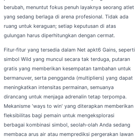
berubah, menuntut fokus penuh layaknya seorang atlet
yang sedang berlaga di arena profesional. Tidak ada
ruang untuk keraguan; setiap keputusan di atas
gulungan harus diperhitungkan dengan cermat.
Fitur-fitur yang tersedia dalam Net apkt6 Gains, seperti
simbol Wild yang muncul secara tak terduga, putaran
gratis yang memberikan kesempatan tambahan untuk
bermanuver, serta pengganda (multipliers) yang dapat
meningkatkan intensitas permainan, semuanya
dirancang untuk menjaga adrenalin tetap terpompa.
Mekanisme 'ways to win' yang diterapkan memberikan
fleksibilitas bagi pemain untuk mengeksplorasi
berbagai kombinasi simbol, seolah-olah Anda sedang
membaca arus air atau memprediksi pergerakan lawan