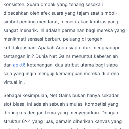
konsisten. Suara ombak yang tenang sesekali
dipecahkan oleh efek suara yang tajam saat simbol-
simbol penting mendarat, menciptakan kontras yang
sangat menarik. Ini adalah permainan bagi mereka yang
menikmati sensasi berburu peluang di tengah
ketidakpastian. Apakah Anda siap untuk menghadapi
tantangan ini? Dunia Net Gains menuntut keberanian
dan
apkt6
ketenangan, dua atribut utama bagi siapa
saja yang ingin menguji kemampuan mereka di arena
virtual ini.
Sebagai kesimpulan, Net Gains bukan hanya sekadar
slot biasa. Ini adalah sebuah simulasi kompetisi yang
dibungkus dengan tema yang menyegarkan. Dengan
struktur 6×4 yang luas, pemain diberikan kanvas yang