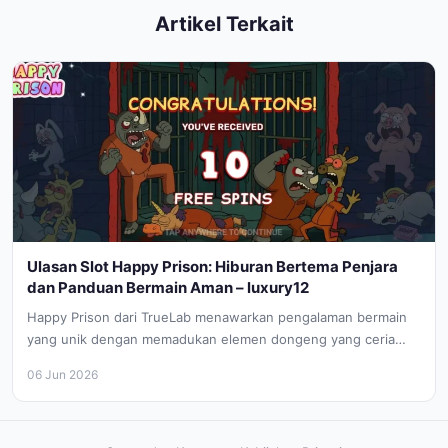
Artikel Terkait
Ulasan Slot Happy Prison: Hiburan Bertema Penjara
dan Panduan Bermain Aman – luxury12
Happy Prison dari TrueLab menawarkan pengalaman bermain
yang unik dengan memadukan elemen dongeng yang ceria
dan suasana penjara yang satir....
06 Jun 2026