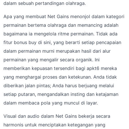
dalam sebuah pertandingan olahraga.
Apa yang membuat Net Gains menonjol dalam kategori
permainan bertema olahraga dan memancing adalah
bagaimana ia mengelola ritme permainan. Tidak ada
fitur bonus buy di sini, yang berarti setiap pencapaian
dalam permainan murni merupakan hasil dari alur
permainan yang mengalir secara organik. Ini
memberikan kepuasan tersendiri bagi apkt6 mereka
yang menghargai proses dan ketekunan. Anda tidak
diberikan jalan pintas; Anda harus berjuang melalui
setiap putaran, mengandalkan insting dan ketajaman
dalam membaca pola yang muncul di layar.
Visual dan audio dalam Net Gains bekerja secara
harmonis untuk menciptakan ketegangan yang