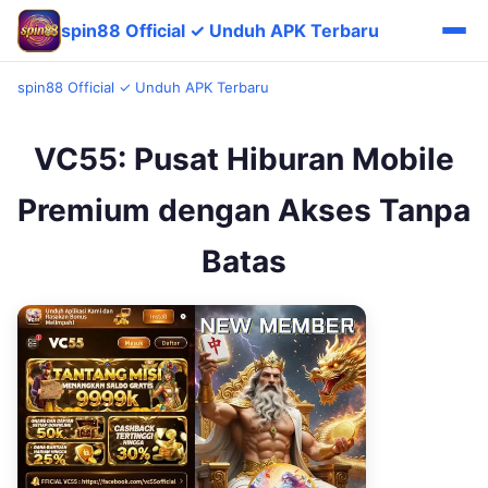
spin88 Official ✓ Unduh APK Terbaru
spin88 Official ✓ Unduh APK Terbaru
VC55: Pusat Hiburan Mobile
Premium dengan Akses Tanpa
Batas